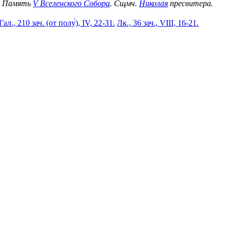
о. Память
V Вселенского Собора
. Сщмч.
Николая
пресвитера.
Гал., 210 зач. (от полу́), IV, 22-31.
Лк., 36 зач., VIII, 16-21.