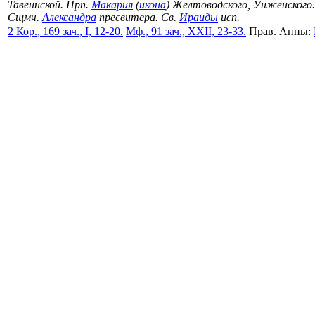
Тавеннской. Прп.
Макария
(
икона
) Желтоводского, Унженског
Сщмч.
Александра
пресвитера. Св.
Ираиды
исп.
2 Кор., 169 зач., I, 12-20.
Мф., 91 зач., XXII, 23-33.
Прав. Анны: