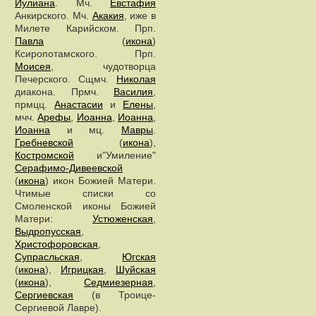
Иулиана
. Мч.
Евстафия
Анкирского. Мч.
Акакия
, иже в
Милете Карийском. Прп.
Павла
(
икона
)
Ксиропотамского. Прп.
Моисея
, чудотворца
Печерского. Сщмч.
Николая
диакона. Прмч.
Василия
,
прмцц.
Анастасии
и
Елены
,
мчч.
Арефы
,
Иоанна
,
Иоанна
,
Иоанна
и мц.
Мавры
.
Гребневской
(
икона
),
Костромской
и"Умиление"
Серафимо-Дивеевской
(
икона
) икон Божией Матери.
Чтимые списки со
Смоленской иконы Божией
Матери:
Устюженская
,
Выдропусская
,
Христофоровская
,
Супрасльская
,
Югская
(
икона
),
Игрицкая
,
Шуйская
(
икона
),
Седмиезерная
,
Сергиевская
(в Троице-
Сергиевой Лавре).