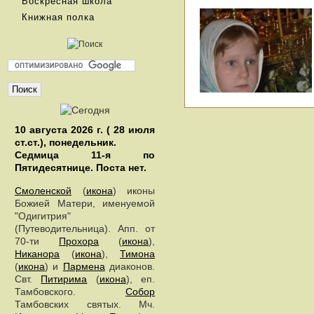
Воскресная школа
Книжная полка
10 августа 2026 г. ( 28 июля
ст.ст.), понедельник.
Седмица 11-я по
Пятидесятнице.
Поста нет.
Смоленской
(
икона
) иконы
Божией Матери, именуемой
"Одигитрия"
(Путеводительница). Апп. от
70-ти
Прохора
(
икона
),
Никанора
(
икона
),
Тимона
(
икона
) и
Пармена
диаконов.
Свт.
Питирима
(
икона
), еп.
Тамбовского.
Собор
Тамбовских святых. Мч.