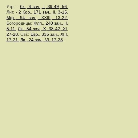
Утр. -
Лк., 4 зач., I, 39-49, 56.
Лит. -
2 Кор., 171 зач., II, 3-15.
Мф., 94 зач., XXIII, 13-22.
Богородицы:
Флп., 240 зач., II,
5-11.
Лк., 54 зач., X, 38-42; XI,
27-28.
Свт.:
Евр., 335 зач., XIII,
17-21.
Лк., 24 зач., VI, 17-23
.