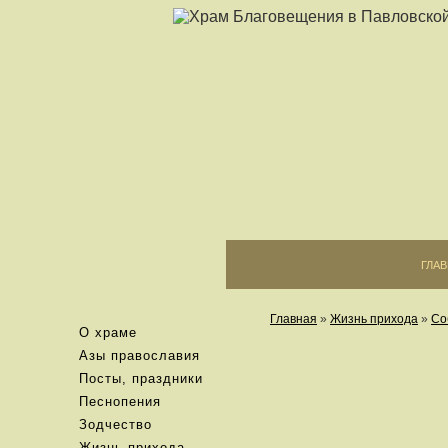
ГЛА
Главная
»
Жизнь прихода
»
Со
О храме
Азы православия
Посты, праздники
Песнопения
Зодчество
Жизнь прихода