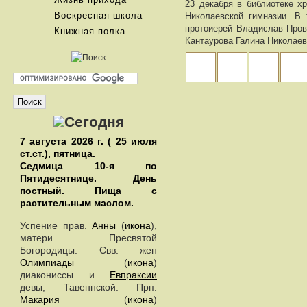
23 декабря в библиотеке х
Воскресная школа
Николаевской гимназии. В 
протоиерей Владислав Пров
Книжная полка
Кантаурова Галина Николаев
7 августа 2026 г. ( 25 июля
ст.ст.), пятница.
Седмица 10-я по
Пятидесятнице. День
постный.
Пища с
растительным маслом.
Успение прав.
Анны
(
икона
),
матери Пресвятой
Богородицы. Свв. жен
Олимпиады
(
икона
)
диакониссы и
Евпраксии
девы, Тавеннской. Прп.
Макария
(
икона
)