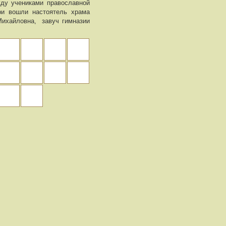
жду учениками православной
юри вошли настоятель храма
Михайловна, завуч гимназии